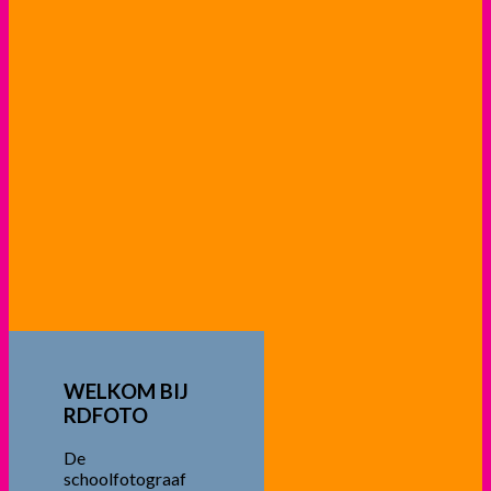
WELKOM BIJ
RDFOTO
De
schoolfotograaf