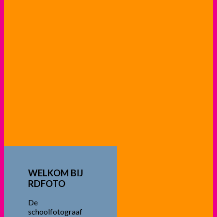
WELKOM BIJ
RDFOTO
De
schoolfotograaf